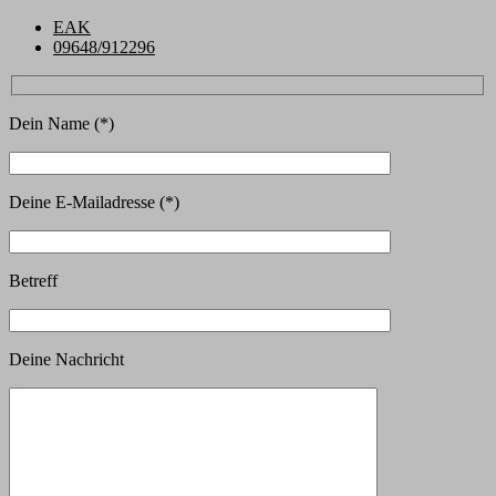
EAK
09648/912296
Dein Name (*)
Deine E-Mailadresse (*)
Betreff
Deine Nachricht