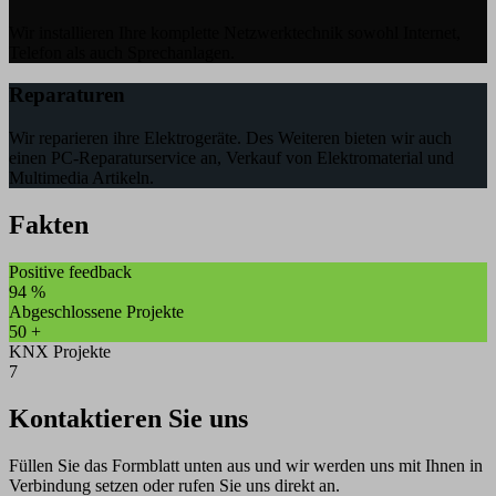
Wir installieren Ihre komplette Netzwerktechnik sowohl Internet,
Telefon als auch Sprechanlagen.
Reparaturen
Wir reparieren ihre Elektrogeräte. Des Weiteren bieten wir auch
einen PC-Reparaturservice an, Verkauf von Elektromaterial und
Multimedia Artikeln.
Fakten
Positive feedback
94
%
Abgeschlossene Projekte
50
+
KNX Projekte
7
Kontaktieren Sie uns
Füllen Sie das Formblatt unten aus und wir werden uns mit Ihnen in
Verbindung setzen oder rufen Sie uns direkt an.