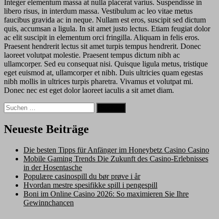
Integer elementum massa at nulla placerat varius. Suspendisse in
libero risus, in interdum massa. Vestibulum ac leo vitae metus
faucibus gravida ac in neque. Nullam est eros, suscipit sed dictum
quis, accumsan a ligula. In sit amet justo lectus. Etiam feugiat dolor
ac elit suscipit in elementum orci fringilla. Aliquam in felis eros.
Praesent hendrerit lectus sit amet turpis tempus hendrerit. Donec
laoreet volutpat molestie. Praesent tempus dictum nibh ac
ullamcorper. Sed eu consequat nisi. Quisque ligula metus, tristique
eget euismod at, ullamcorper et nibh. Duis ultricies quam egestas
nibh mollis in ultrices turpis pharetra. Vivamus et volutpat mi.
Donec nec est eget dolor laoreet iaculis a sit amet diam.
Suche
nach:
Neueste Beiträge
Die besten Tipps für Anfänger im Honeybetz Casino Casino
Mobile Gaming Trends Die Zukunft des Casino-Erlebnisses
in der Hosentasche
Populære casinospill du bør prøve i år
Hvordan mestre spesifikke spill i pengespill
Boni im Online Casino 2026: So maximieren Sie Ihre
Gewinnchancen